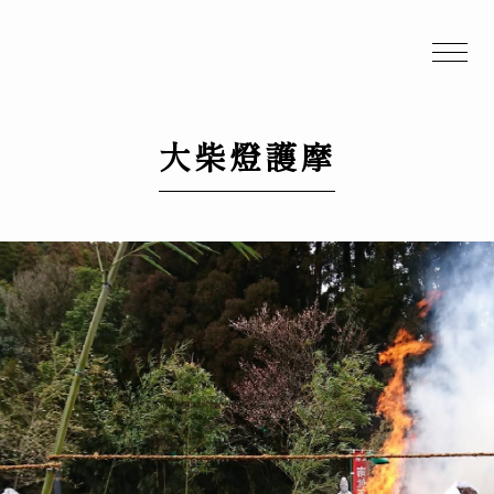
大柴燈護摩